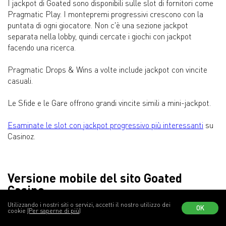
I jackpot di Goated sono disponibili sulle slot di fornitori come
Pragmatic Play. I montepremi progressivi crescono con la
puntata di ogni giocatore. Non c'è una sezione jackpot
separata nella lobby, quindi cercate i giochi con jackpot
facendo una ricerca.
Pragmatic Drops & Wins a volte include jackpot con vincite
casuali.
Le Sfide e le Gare offrono grandi vincite simili a mini-jackpot.
Esaminate le slot con jackpot progressivo più interessanti
su
Casinoz.
Versione mobile del sito Goated
Casino
Utilizzando i nostri siti o servizi, accetti il nostro utilizzo dei
OK
Goated è un casinò completamente basato su browser, senza
cookie
(Per saperne di più)
applicazioni scaricabili per Android o iOS. Tutto funziona