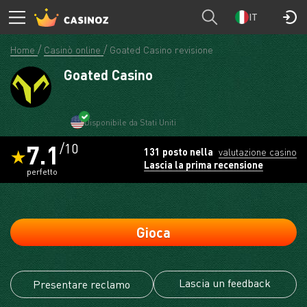
casinoz
GIOCA
IT
Home
Casinò online
Goated Casino revisione
Goated Casino
Disponibile da Stati Uniti
7.1
/10
131 posto nella
valutazione casino
Lascia la prima recensione
perfetto
Gioca
Lascia un feedback
Presentare reclamo