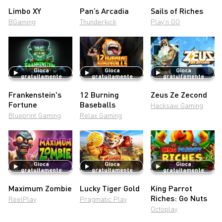
Limbo XY
Pan’s Arcadia
Sails of Riches
BGaming
Thunderkick
Play’n GO
Gioca
Gioca
Gioca
gratuitamente
gratuitamente
gratuitamente
Frankenstein's
12 Burning
Zeus Ze Zecond
Fortune
Baseballs
Hacksaw Gaming
Blueprint Gaming
Relax Gaming
Gioca
Gioca
Gioca
gratuitamente
gratuitamente
gratuitamente
Maximum Zombie
Lucky Tiger Gold
King Parrot
Riches: Go Nuts
ReelPlay
Pragmatic Play
Octoplay