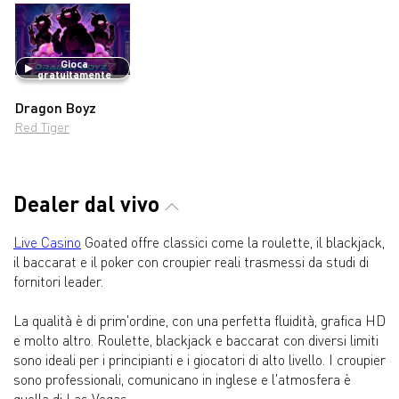
Gioca
gratuitamente
Dragon Boyz
Red Tiger
Dealer dal vivo
Live Casino
Goated offre classici come la roulette, il blackjack,
il baccarat e il poker con croupier reali trasmessi da studi di
fornitori leader.
La qualità è di prim'ordine, con una perfetta fluidità, grafica HD
e molto altro. Roulette, blackjack e baccarat con diversi limiti
sono ideali per i principianti e i giocatori di alto livello. I croupier
sono professionali, comunicano in inglese e l'atmosfera è