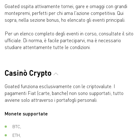
Goated ospita attivamente tornei, gare e omaggi con grandi
montepremi, perfetti per chi ama l'azione competitiva. Qui
sopra, nella sezione bonus, ho elencato gli eventi principali.
Per un elenco completo degli eventi in corso, consultate il sito
ufficiale. Di norma, è facile parteciparvi, ma è necessario
studiare attentamente tutte le condizioni.
Casinò Crypto
Goated funziona esclusivamente con le criptovalute. I
pagamenti Fiat (carte, banche) non sono supportati; tutto
avviene solo attraverso i portafogli personali.
Monete supportate
BTC,
ETH,