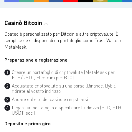
Casinò Bitcoin
Goated è personalizzato per Bitcoin e altre criptovalute. È
semplice se si dispone di un portafoglio come Trust Wallet o
MetaMask.
Preparazione e registrazione
Creare un portafoglio di criptovalute (MetaMask per
ETH/USDT, Electrum per BTC).
Acquistate criptovalute su una borsa (Binance, Bybit),
ritirate al vostro indirizzo.
Andare sul sito del casinò e registrarsi.
Legare un portafoglio e specificare l'indirizzo (BTC, ETH,
USDT, ecc.).
Deposito e primo giro