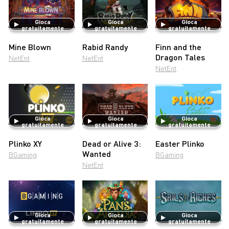
Gioca
Gioca
Gioca
gratuitamente
gratuitamente
gratuitamente
Mine Blown
Rabid Randy
Finn and the
Dragon Tales
NetEnt
NetEnt
NetEnt
Gioca
Gioca
Gioca
gratuitamente
gratuitamente
gratuitamente
Plinko XY
Dead or Alive 3:
Easter Plinko
Wanted
BGaming
BGaming
NetEnt
Gioca
Gioca
Gioca
gratuitamente
gratuitamente
gratuitamente