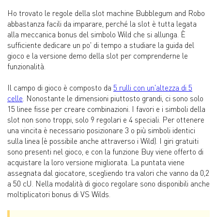
Ho trovato le regole della slot machine Bubblegum and Robo
abbastanza facili da imparare, perché la slot è tutta legata
alla meccanica bonus del simbolo Wild che si allunga. È
sufficiente dedicare un po' di tempo a studiare la guida del
gioco e la versione demo della slot per comprenderne le
funzionalità.
Il campo di gioco è composto da
5 rulli con un'altezza di 5
celle
. Nonostante le dimensioni piuttosto grandi, ci sono solo
15 linee fisse per creare combinazioni. I favori e i simboli della
slot non sono troppi, solo 9 regolari e 4 speciali. Per ottenere
una vincita è necessario posizionare 3 o più simboli identici
sulla linea (è possibile anche attraverso i Wild). I giri gratuiti
sono presenti nel gioco, e con la funzione Buy viene offerto di
acquistare la loro versione migliorata. La puntata viene
assegnata dal giocatore, scegliendo tra valori che vanno da 0,2
a 50 cU. Nella modalità di gioco regolare sono disponibili anche
moltiplicatori bonus di VS Wilds.