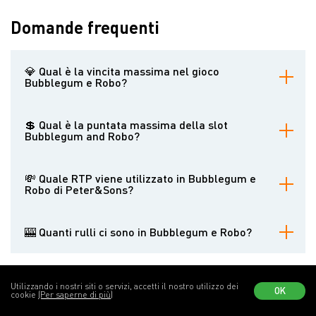
Domande frequenti
💎 Qual è la vincita massima nel gioco
Bubblegum e Robo?
x20000 della puntata di un giocatore
💲 Qual è la puntata massima della slot
Bubblegum and Robo?
Sono solo 50 c.u.p.s.
💸 Quale RTP viene utilizzato in Bubblegum e
Robo di Peter&Sons?
Il 96,62% è il valore massimo, ma ci saranno valori inferiori.
🎰 Quanti rulli ci sono in Bubblegum e Robo?
La slot online ha 5 rulli
Utilizzando i nostri siti o servizi, accetti il nostro utilizzo dei
OK
Vantaggi
Svantaggi
cookie
(Per saperne di più)