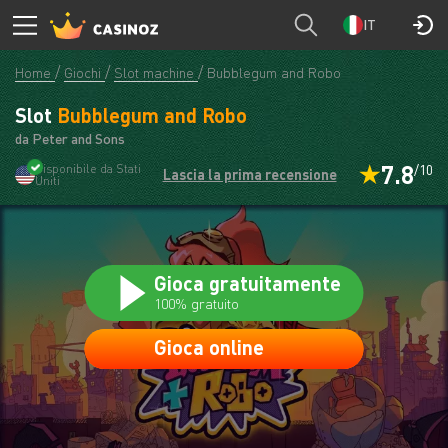
CASINOZ
GIOCA
IT
Home
Giochi
Slot machine
Bubblegum and Robo
Slot
Bubblegum and Robo
da Peter and Sons
7.8
Disponibile da Stati
/10
Lascia la prima recensione
Uniti
Gioca gratuitamente
100% gratuito
Gioca online