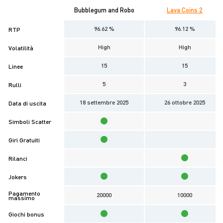
Bubblegum and Robo
Lava Coins 2
96.62 %
96.12 %
RTP
High
High
Volatilità
15
15
Linee
5
3
Rulli
18 settembre 2025
26 ottobre 2025
Data di uscita
Simboli Scatter
Giri Gratuiti
Rilanci
Jokers
Pagamento
20000
10000
massimo
Giochi bonus