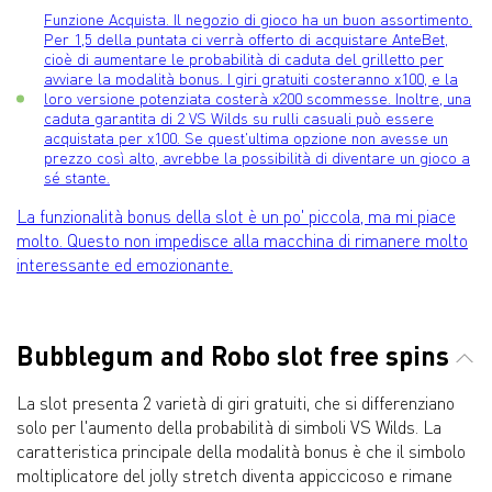
Funzione Acquista. Il negozio di gioco ha un buon assortimento.
Per 1,5 della puntata ci verrà offerto di acquistare AnteBet,
cioè di aumentare le probabilità di caduta del grilletto per
avviare la modalità bonus. I giri gratuiti costeranno x100, e la
loro versione potenziata costerà x200 scommesse. Inoltre, una
caduta garantita di 2 VS Wilds su rulli casuali può essere
acquistata per x100. Se quest'ultima opzione non avesse un
prezzo così alto, avrebbe la possibilità di diventare un gioco a
sé stante.
La funzionalità bonus della slot è un po' piccola, ma mi piace
molto. Questo non impedisce alla macchina di rimanere molto
interessante ed emozionante.
Bubblegum and Robo slot free spins
La slot presenta 2 varietà di giri gratuiti, che si differenziano
solo per l'aumento della probabilità di simboli VS Wilds. La
caratteristica principale della modalità bonus è che il simbolo
moltiplicatore del jolly stretch diventa appiccicoso e rimane