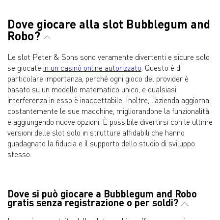
Dove giocare alla slot Bubblegum and
Robo?
Le slot Peter & Sons sono veramente divertenti e sicure solo
se giocate
in un casinò online autorizzato
. Questo è di
particolare importanza, perché ogni gioco del provider è
basato su un modello matematico unico, e qualsiasi
interferenza in esso è inaccettabile. Inoltre, l'azienda aggiorna
costantemente le sue macchine, migliorandone la funzionalità
e aggiungendo nuove opzioni. È possibile divertirsi con le ultime
versioni delle slot solo in strutture affidabili che hanno
guadagnato la fiducia e il supporto dello studio di sviluppo
stesso.
Dove si può giocare a Bubblegum and Robo
gratis senza registrazione o per soldi?