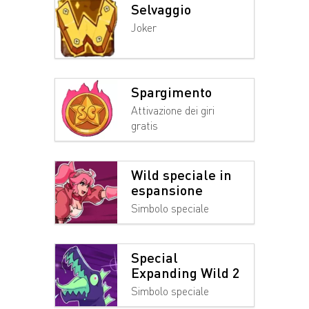
Selvaggio
Joker
Spargimento
Attivazione dei giri
gratis
Wild speciale in
espansione
Simbolo speciale
Special
Expanding Wild 2
Simbolo speciale