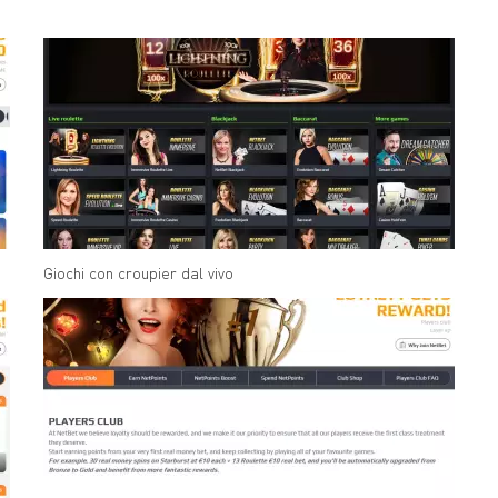
Giochi con croupier dal vivo