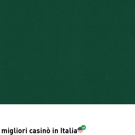
I migliori casinò in Italia