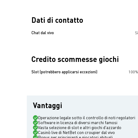
Dati di contatto
Chat dal vivo
S
Credito scommesse giochi
Slot (potrebbero applicarsi eccezioni)
100
Vantaggi
Operazione legale sotto il controllo di noti regolatori
Software in licenza di diversi marchi famosi
Vasta selezione di slot e altri giochi d'azzardo
Casinò live di NetBet con croupier dal vivo
Bonus per principianti e giocatori abituali