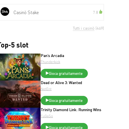
Casinò Stake
7.8
Tutti i casinò
(469)
Top-5 slot
Pan’s Arcadia
Thunderkick
Gioca gratuitamente
Dead or Alive 3: Wanted
NetEnt
Gioca gratuitamente
Trinity Diamond Link: Running Wins
FuGaSo
Gioca gratuitamente