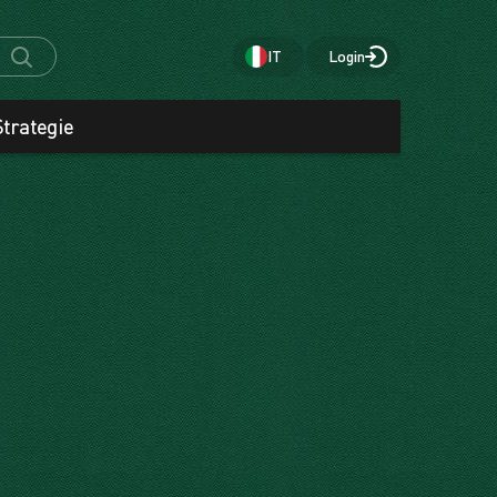
IT
Login
Strategie