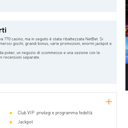
rti
ava 770 casino, ma in seguito è stata ribattezzata NetBet. Si
merosi giochi, grandi bonus, varie promozioni, enormi jackpot e
 da poker, un negozio di scommesse e una sezione con le
in recensioni separate.
Club VIP: privilegi e programma fedeltà
Jackpot